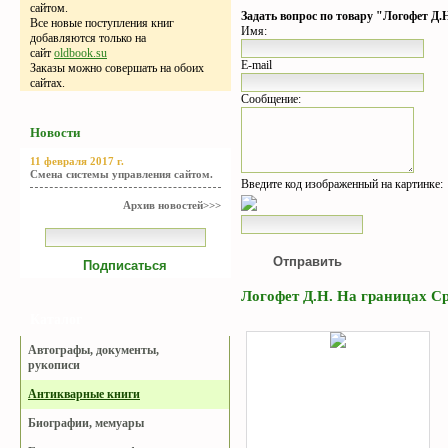
сайтом.
Задать вопрос по товару "Логофет Д.Н
Все новые поступления книг
Имя:
добавляются только на
сайт
oldbook.su
E-mail
Заказы можно совершать на обоих
сайтах.
Сообщение:
Новости
11 февраля 2017 г.
Смена системы управления сайтом.
Введите код изображенный на картинке:
Архив новостей>>>
Логофет Д.Н. На границах Ср
Каталог
Автографы, документы,
рукописи
Антикварные книги
Биографии, мемуары