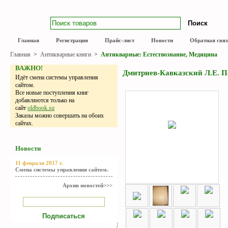
Поиск
Главная
Регистрация
Прайс-лист
Новости
Обратная связ
Главная
>
Антикварные книги
>
Антикварные: Естествознание, Медицина
ВАЖНО!
Дмитриев-Кавказский Л.Е. По
Идёт смена системы управления
сайтом.
Все новые поступления книг
добавляются только на
сайт
oldbook.su
Заказы можно совершать на обоих
сайтах.
Новости
11 февраля 2017 г.
Смена системы управления сайтом.
Архив новостей>>>