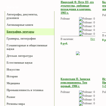
Яворский Ф. Петр III, его
Ко
дурачества, любовные
ег
Каталог
похождения и кончина.
жи
1903 г.
Автографы, документы,
Ре
рукописи
Рейтинг
Антикварные книги
Биографии, мемуары
В 
Гравюры, литографии
В наличии:
Нет
0
р
0
руб.
Гуманитарные и общественные
науки
Детская литература
Естественные науки
Искусство
История
Кропоткин П. Записки
Ис
революционера. Том
Ни
Медицина
первый. 1906 г.
1,2
Промышленность и техника
Рейтинг
Ре
Разное
Регионы мира