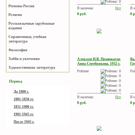
Регионы России
В наличии:
Нет
В 
0
руб.
0
р
Религия
Русскоязычные зарубежные
издания
Справочники, учебная
литература
Философия
Хобби и увлечения
Алексеев И.В. Провокатор
Ва
Анна Серебрякова. 1932 г.
Гр
Художественная литература
Рейтинг
Ре
Период
До 1800 г.
В наличии:
Нет
В 
1801-1850 гг.
0
руб.
0
р
1851-1900 гг.
1901-1945 гг.
После 1945 г.