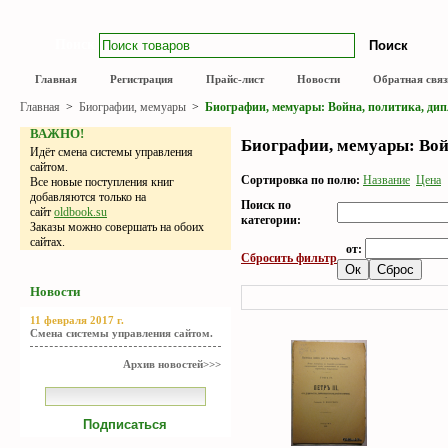
Поиск
Главная
Регистрация
Прайс-лист
Новости
Обратная связ
Главная
>
Биографии, мемуары
>
Биографии, мемуары: Война, политика, ди
ВАЖНО!
Биографии, мемуары: Вой
Идёт смена системы управления
сайтом.
Сортировка по полю:
Название
Цена
Все новые поступления книг
добавляются только на
Поиск по
сайт
oldbook.su
категории:
Заказы можно совершать на обоих
сайтах.
от:
Сбросить фильтр
Новости
11 февраля 2017 г.
Смена системы управления сайтом.
Архив новостей>>>