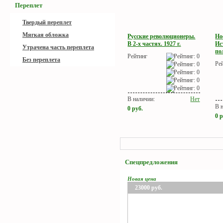
Переплет
Твердый переплет
Мягкая обложка
Русские революционеры.
Но
В 2-х частях. 1927 г.
Ис
Утрачена часть переплета
по
Рейтинг
Без переплета
Ре
В наличии:
Нет
В 
0
руб.
0
р
Спецпредложения
Новая цена
23000
руб.