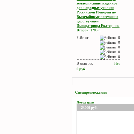
землеописание, изданное
для народных училищ
Российской Империи по
Высочайшему повелению
царствующей
Императрицы Екатерины
Второй. 1795 г.
Рейтинг
В наличии:
Нет
0
руб.
Спецпредложения
Новая цена
23000
руб.