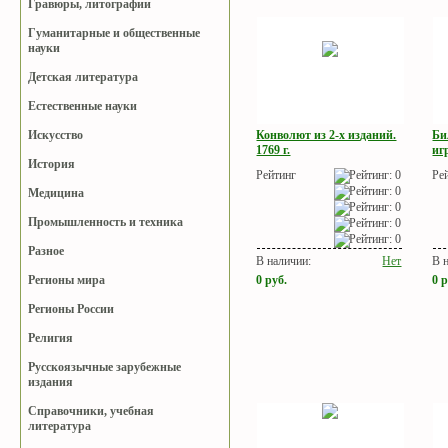
Гравюры, литографии
Гуманитарные и общественные
науки
Детская литература
Естественные науки
Конволют из 2-х изданий.
Би
Искусство
1769 г.
иг
История
Рейтинг
Ре
Медицина
Промышленность и техника
Разное
В наличии:
Нет
В 
0
руб.
0
р
Регионы мира
Регионы России
Религия
Русскоязычные зарубежные
издания
Справочники, учебная
литература