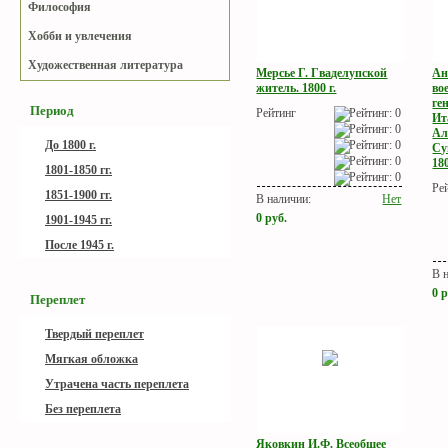
Философия
Хобби и увлечения
Художественная литература
Мерсье Г. Гваделупской
Ан
житель. 1800 г.
во
ге
Период
Рейтинг
Ит
Ал
До 1800 г.
Су
180
1801-1850 гг.
Ре
1851-1900 гг.
В наличии:
Нет
0
руб.
1901-1945 гг.
После 1945 г.
В 
0
р
Переплет
Твердый переплет
Мягкая обложка
Утрачена часть переплета
Без переплета
Яковкин И.Ф. Всеобщее