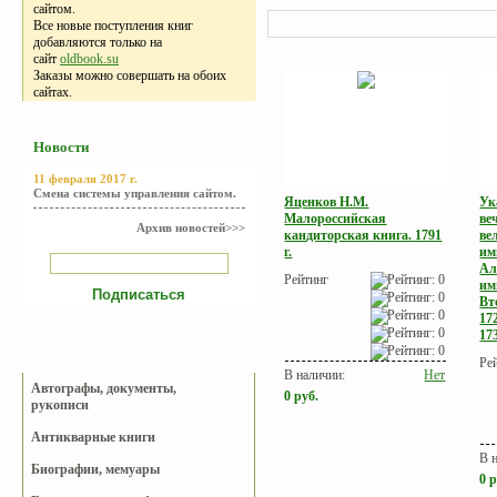
сайтом.
Все новые поступления книг
добавляются только на
сайт
oldbook.su
Заказы можно совершать на обоих
сайтах.
Новости
11 февраля 2017 г.
Смена системы управления сайтом.
Яценков Н.М.
Ук
Малороссийская
ве
Архив новостей>>>
кандиторская книга. 1791
ве
г.
им
Ал
Рейтинг
им
Вт
17
173
Каталог
Ре
В наличии:
Нет
Автографы, документы,
0
руб.
рукописи
Антикварные книги
В 
Биографии, мемуары
0
р