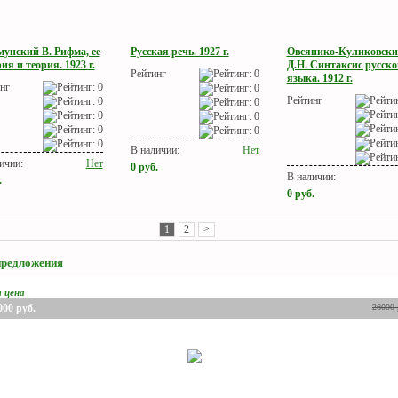
унский В. Рифма, ее
Русская речь. 1927 г.
Овсянико-Куликовски
ия и теория. 1923 г.
Д.Н. Синтаксис русско
Рейтинг
языка. 1912 г.
нг
Рейтинг
В наличии:
Нет
ичии:
Нет
0
руб.
В наличии:
.
0
руб.
1
2
>
предложения
я цена
000
руб.
26000