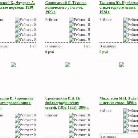
вский К., Федоров А.
Слонимский Л. Техника
Тынянов Ю. Проблем
ство перевода. 1930
комического у Гоголя.
стихотворного языка.
1923 г.
1924 г.
нг
Рейтинг
Рейтинг
ичии:
Нет
В наличии:
Нет
В наличии:
.
0
руб.
0
руб.
ышев В. Упрощение
Срезневский И.И. Из
Михельсон М.И. Ходя
кого правописания.
библиографических
и меткие слова. 1896 г.
.
статей. (1852-1855). 1899 г.
Рейтинг
нг
Рейтинг
В наличии: