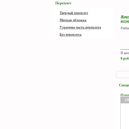
Переплет
Твердый переплет
Жирм
Мягкая обложка
истор
Утрачена часть переплета
Рейти
Без переплета
В нал
0
руб
Спец
Нова
23