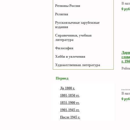
В нал
Регионы России
0
руб
Религия
Русскоязычные зарубежные
издания
Справочники, учебная
литература
Философия
Лари
Хобби и увлечения
слов
г. 194
Художественная литература
Рейти
Период
До 1800 г.
В нал
1801-1850 гг.
0
руб
1851-1900 гг.
1901-1945 гг.
После 1945 г.