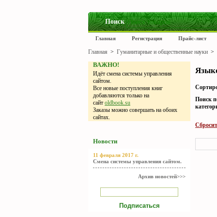
Поиск
Главная
Регистрация
Прайс-лист
Главная
>
Гуманитарные и общественные науки
>
ВАЖНО!
Языко
Идёт смена системы управления
сайтом.
Сортиро
Все новые поступления книг
добавляются только на
Поиск п
сайт
oldbook.su
категор
Заказы можно совершать на обоих
сайтах.
Сбросит
Новости
11 февраля 2017 г.
Смена системы управления сайтом.
Архив новостей>>>