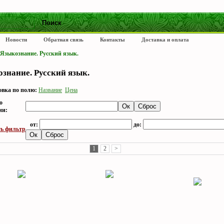
Новости
Обратная связь
Контакты
Доставка и оплата
Языкознание. Русский язык.
знание. Русский язык.
вка по полю:
Название
Цена
о
ии:
от:
до:
ь фильтр
1
2
>