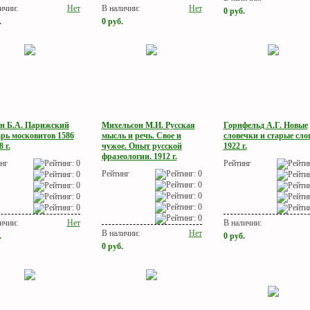
ичии:
Нет
В наличии:
Нет
0
руб.
.
0
руб.
н Б.А. Парижский
Михельсон М.И. Русская
Горнфельд А.Г. Новые
арь московитов 1586
мысль и речь. Свое и
словечки и старые сло
8 г.
чужое. Опыт русской
1922 г.
фразеологии. 1912 г.
нг
Рейтинг
Рейтинг
ичии:
Нет
В наличии:
В наличии:
Нет
.
0
руб.
0
руб.