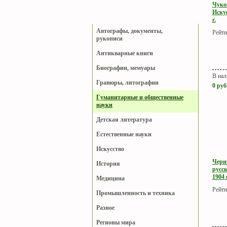
Чуко
Искус
Каталог
г.
Автографы, документы,
Рейти
рукописи
Антикварные книги
Биографии, мемуары
В нал
Гравюры, литографии
0
руб
Гуманитарные и общественные
науки
Детская литература
Естественные науки
Искусство
Черн
История
русс
1904 г
Медицина
Рейти
Промышленность и техника
Разное
Регионы мира