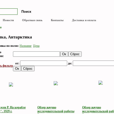
Новости
Обратная связь
Контакты
Доставка и оплата
а
ка, Антарктика
вка по полю:
Название
Цена
о
ии:
от:
до:
ь фильтр
дсен Р. На корабле
Обзор научно
Обзор научно
. 1929 г.
исследовательской работы
исследовательской ра