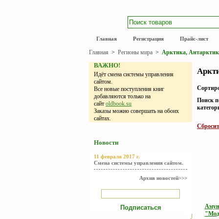
Поиск
Главная
Регистрация
Прайс-лист
Главная
>
Регионы мира
>
Арктика, Антарктик
ВАЖНО!
Аркти
Идёт смена системы управления
сайтом.
Сортиро
Все новые поступления книг
добавляются только на
Поиск п
сайт
oldbook.su
категор
Заказы можно совершать на обоих
сайтах.
Сбросит
Новости
11 февраля 2017 г.
Смена системы управления сайтом.
Архив новостей>>>
Амун
"Мод"