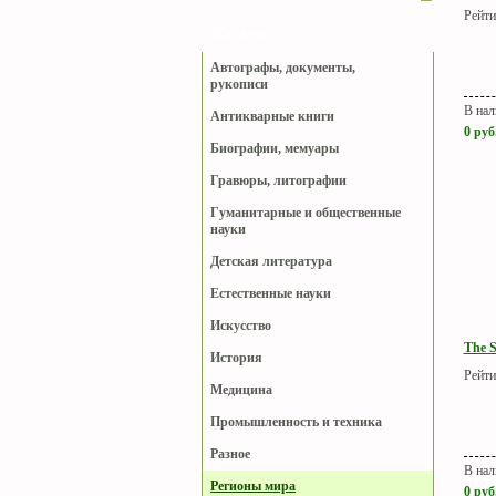
Рейти
Каталог
Автографы, документы,
рукописи
В нал
Антикварные книги
0
руб
Биографии, мемуары
Гравюры, литографии
Гуманитарные и общественные
науки
Детская литература
Естественные науки
Искусство
The So
История
Рейти
Медицина
Промышленность и техника
Разное
В нал
Регионы мира
0
руб