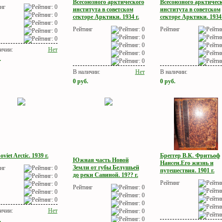
Всесоюзного арктического
Всесоюзного арктичес
нг
института в советском
института в советском
секторе Арктики. 1934 г.
секторе Арктики. 1934 
Рейтинг
Рейтинг
ичии:
Нет
.
В наличии:
Нет
В наличии:
0
руб.
0
руб.
viet Arctic. 1939 г.
Бреггер В.К. Фритьоф
Южная часть Новой
Нансен.Его жизнь и
Земли от губы Белушьей
нг
путешествия. 1901 г.
до реки Савиной. 19?? г.
Рейтинг
Рейтинг
ичии:
Нет
.