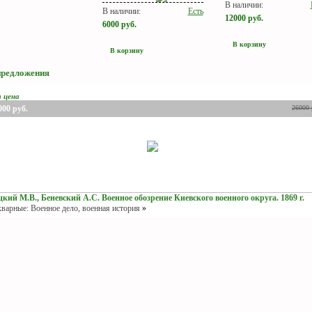
В наличии:
В наличии:
Есть
12000
руб.
6000
руб.
В корзину
В корзину
предложения
я цена
000
руб.
26000
кий М.В., Беневский А.С. Военное обозрение Киевского военного округа. 1869 г.
варные: Военное дело, военная история
»