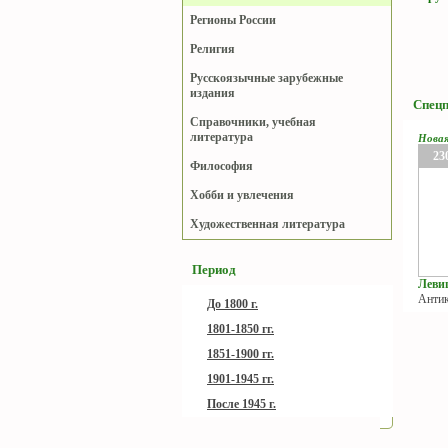
Регионы России
Религия
Русскоязычные зарубежные
издания
Спец
Справочники, учебная
литература
Нова
23
Философия
Хобби и увлечения
Художественная литература
Период
Левиц
Антик
До 1800 г.
1801-1850 гг.
1851-1900 гг.
1901-1945 гг.
После 1945 г.