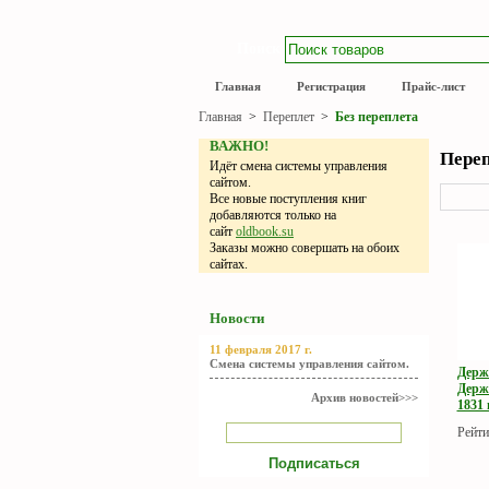
Поиск
Главная
Регистрация
Прайс-лист
Главная
>
Переплет
>
Без переплета
ВАЖНО!
Переп
Идёт смена системы управления
сайтом.
Все новые поступления книг
добавляются только на
сайт
oldbook.su
Заказы можно совершать на обоих
сайтах.
Новости
11 февраля 2017 г.
Смена системы управления сайтом.
Держ
Держ
Архив новостей>>>
1831 г
Рейти