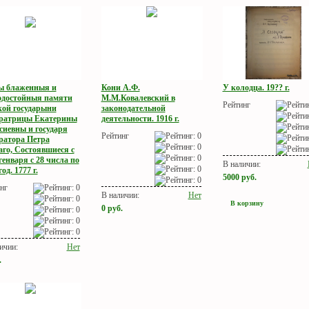
ы блаженныя и
Кони А.Ф.
У колодца. 19?? г.
одостойныя памяти
М.М.Ковалевский в
Рейтинг
кой государыни
законодательной
ратрицы Екатерины
деятельности. 1916 г.
сиевны и государя
Рейтинг
ратора Петра
аго, Состоявшиеся с
генваря с 28 числа по
В наличии:
год. 1777 г.
5000
руб.
нг
В наличии:
Нет
В корзину
0
руб.
ичии:
Нет
.