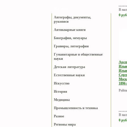
Каталог
В нал
0
руб
Автографы, документы,
рукописи
Антикварные книги
Биографии, мемуары
Гравюры, литографии
Гуманитарные и общественные
науки
Арсе
Ильи
Детская литература
Ильи
Серг
Естественные науки
Моск
1896 г
Искусство
Рейти
История
Медицина
Промышленность и техника
В нал
Разное
0
руб
Регионы мира