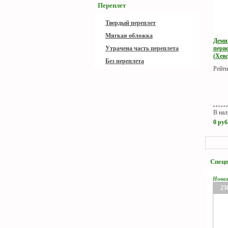
Переплет
Твердый переплет
Мягкая обложка
Деми
перв
Утрачена часть переплета
(Хевс
Без переплета
Рейти
В нал
0
руб
Спец
Нова
23