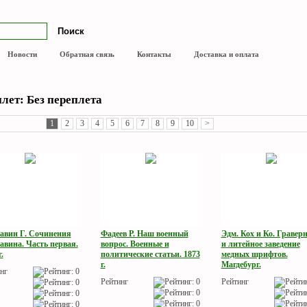
Новости
Обратная связь
Контакты
Доставка и оплата
лет: Без переплета
1
2
3
4
5
6
7
8
9
10
>
авин Г. Сочинения
Фадеев Р. Наш военный
Эдм. Кох и Ко. Гравер
авина. Часть первая.
вопрос. Военные и
и литейное заведение
.
политические статьи. 1873
медных шрифтов.
г.
Магдебург.
нг
Рейтинг
Рейтинг