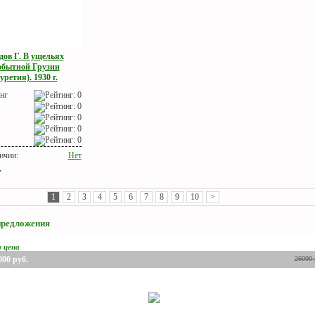
дов Г. В ущельях
обытной Грузии
уретия). 1930 г.
нг
ичии:
Нет
.
1
2
3
4
5
6
7
8
9
10
>
предложения
я цена
000
руб.
26000