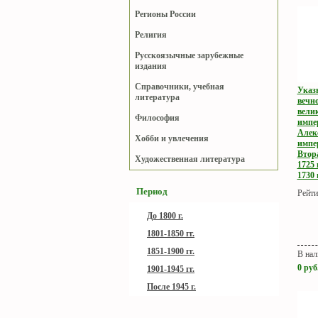
Регионы России
Религия
Русскоязычные зарубежные
издания
Справочники, учебная
Указ
литература
вечн
вели
Философия
импе
Алек
Хобби и увлечения
импе
Втор
Художественная литература
1725 
1730 
Период
Рейти
До 1800 г.
1801-1850 гг.
1851-1900 гг.
В нал
0
руб
1901-1945 гг.
После 1945 г.