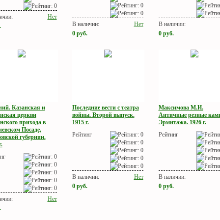
ичии:
Нет
В наличии:
Нет
В наличии:
.
0
руб.
0
руб.
ний. Казанская и
Последние вести с театра
Максимова М.И.
нская церкви
войны. Второй выпуск.
Античные резные кам
нского прихода в
1915 г.
Эрмитажа. 1926 г.
иевском Посаде,
Рейтинг
Рейтинг
овской губернии.
.
нг
В наличии:
Нет
В наличии:
0
руб.
0
руб.
ичии:
Нет
.