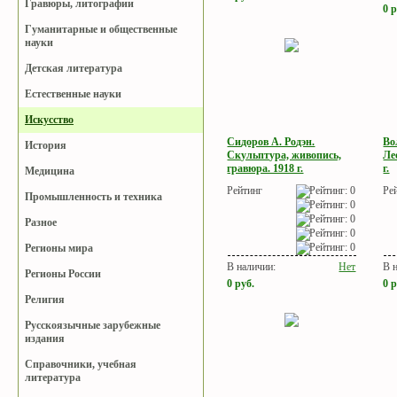
Гравюры, литографии
0
р
Гуманитарные и общественные
науки
Детская литература
Естественные науки
Искусство
Сидоров А. Родэн.
Во
История
Скульптура, живопись,
Ле
гравюра. 1918 г.
г.
Медицина
Рейтинг
Ре
Промышленность и техника
Разное
Регионы мира
В наличии:
Нет
В 
Регионы России
0
руб.
0
р
Религия
Русскоязычные зарубежные
издания
Справочники, учебная
литература