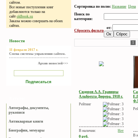
сайтом.
Сортировка по полю:
Название
Цена
Все новые поступления книг
добавляются только на
Поиск по
сайт
oldbook.su
категории:
Заказы можно совершать на обоих
сайтах.
от:
Сбросить фильтр
Новости
1
11 февраля 2017 г.
Смена системы управления сайтом.
Архив новостей>>>
Сидоров А.А. Гравюры
Са
Альбрехта Дюрера. 1918 г.
Е.
Каталог
Ф.
Рейтинг
Автографы, документы,
Ре
рукописи
Антикварные книги
Биографии, мемуары
В наличии:
Нет
В 
0
руб.