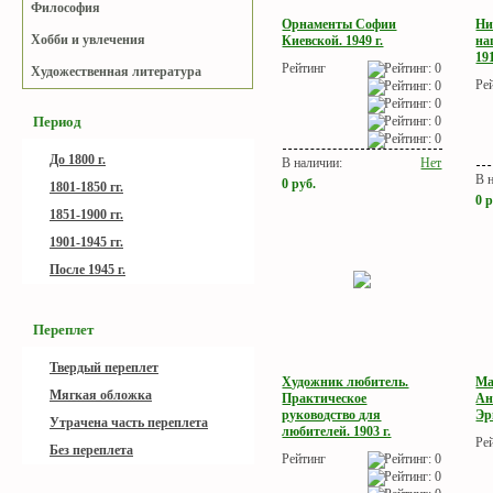
Философия
Орнаменты Софии
Ни
Хобби и увлечения
Киевской. 1949 г.
на
191
Рейтинг
Художественная литература
Ре
Период
До 1800 г.
В наличии:
Нет
В 
0
руб.
1801-1850 гг.
0
р
1851-1900 гг.
1901-1945 гг.
После 1945 г.
Переплет
Твердый переплет
Художник любитель.
Ма
Мягкая обложка
Практическое
Ан
руководство для
Эр
Утрачена часть переплета
любителей. 1903 г.
Ре
Без переплета
Рейтинг