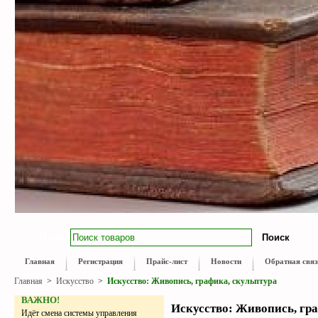
Поиск
Главная
Регистрация
Прайс-лист
Новости
Обратная связ
Главная
>
Искусство
>
Искусствo: Живопись, графика, скульптура
ВАЖНО!
Искусствo: Живопись, гр
Идёт смена системы управления