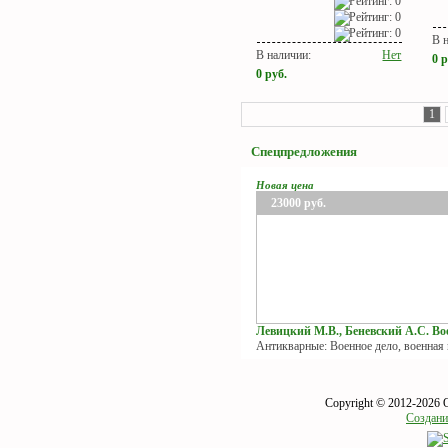
В 
В наличии:
Нет
0
р
0
руб.
1
Спецпредложения
Новая цена
23000
руб.
Левицкий М.В., Беневский А.С. Вое
Антикварные: Военное дело, военная
Copyright © 2012-2026 
Создани