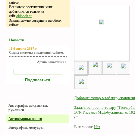
сайтом.
Все новые поступления книг
добавляются только на
сайт
oldbook.su
Заказы можно совершать на обоих
сайтах.
Новости
11 февраля 2017 г.
Смена системы управления сайтом.
Архив новостей>>>
Каталог
Добавить товар в таблицу сравнени
Автографы, документы,
Задать вопрос по товару "Голлерба
рукописи
Э.Ф. Рисунки М.Добужинского. 19
г."
Антикварные книги
В наличии:
Нет
Биографии, мемуары