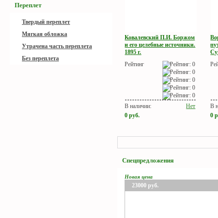
Переплет
Твердый переплет
Мягкая обложка
Ковалевский П.И. Боржом
Во
и его целебные источники.
пу
Утрачена часть переплета
1895 г.
Су
Без переплета
Рейтинг
Ре
В наличии:
Нет
В 
0
руб.
0
р
Спецпредложения
Новая цена
23000
руб.