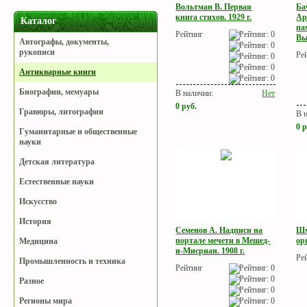
Вольтман В. Первая
Ба
книга стихов. 1929 г.
Ар
Каталог
па
Рейтинг
Вы
Автографы, документы,
рукописи
Ре
Антикварные книги
Биографии, мемуары
В наличии:
Нет
0
руб.
Гравюры, литографии
В 
0
р
Гуманитарные и общественные
науки
Детская литература
Естественные науки
Искусство
История
Семенов А. Надписи на
Шм
портале мечети в Мешед-
ор
Медицина
и-Мисриан. 1908 г.
Ре
Промышленность и техника
Рейтинг
Разное
Регионы мира