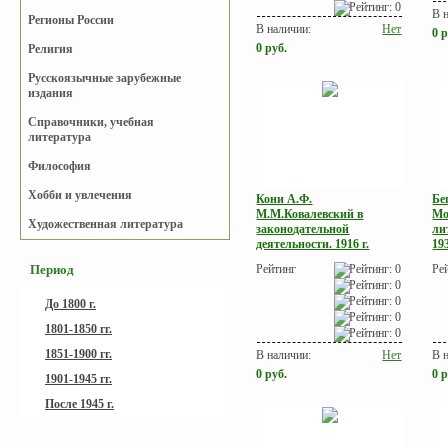
В 
Регионы России
В наличии:
Нет
0
р
0
руб.
Религия
Русскоязычные зарубежные
издания
Справочники, учебная
литература
Философия
Хобби и увлечения
Кони А.Ф.
Бе
М.М.Ковалевский в
Мо
Художественная литература
законодательной
ли
деятельности. 1916 г.
193
Рейтинг
Ре
Период
До 1800 г.
1801-1850 гг.
1851-1900 гг.
В наличии:
Нет
В 
0
руб.
0
р
1901-1945 гг.
После 1945 г.