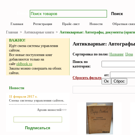
Поиск
Главная
Регистрация
Прайс-лист
Новости
Обратная связ
Главная
>
Антикварные книги
>
Антикварные: Автографы, документы (ориги
ВАЖНО!
Антикварные: Автографы,
Идёт смена системы управления
сайтом.
Сортировка по полю:
Название
Цена
Все новые поступления книг
добавляются только на
Поиск по
сайт
oldbook.su
категории:
Заказы можно совершать на обоих
сайтах.
от:
Сбросить фильтр
Новости
11 февраля 2017 г.
Смена системы управления сайтом.
Архив новостей>>>