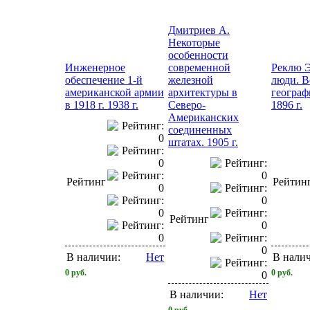
Дмитриев А.
Некоторые
особенности
Инженерное
современной
Реклю Э
обеспечение 1-й
железной
люди. В
американской армии
архитектуры в
географ
в 1918 г. 1938 г.
Северо-
1896 г.
Американских
соединенных
штатах. 1905 г.
Рейтинг
Рейтин
Рейтинг
В наличии:
Нет
В нали
0
руб.
0
руб.
В наличии:
Нет
0
руб.