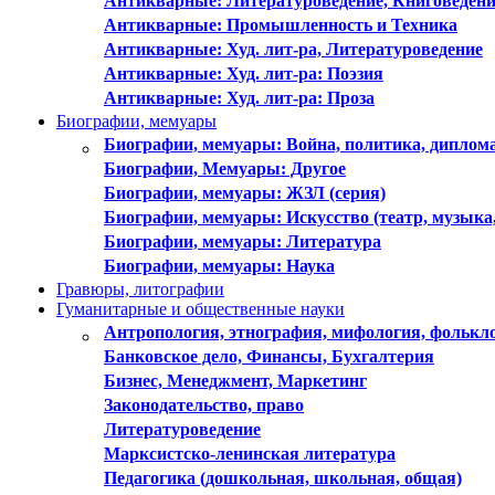
Антикварные: Литературоведение, Книговедени
Антикварные: Промышленность и Техника
Антикварные: Худ. лит-ра, Литературоведение
Антикварные: Худ. лит-ра: Поэзия
Антикварные: Худ. лит-ра: Проза
Биографии, мемуары
Биографии, мемуары: Война, политика, диплом
Биографии, Мемуары: Другое
Биографии, мемуары: ЖЗЛ (серия)
Биографии, мемуары: Искусство (театр, музыка, 
Биографии, мемуары: Литература
Биографии, мемуары: Наука
Гравюры, литографии
Гуманитарные и общественные науки
Антропология, этнография, мифология, фолькл
Банковское дело, Финансы, Бухгалтерия
Бизнес, Менеджмент, Маркетинг
Законодательство, право
Литературоведение
Марксистско-ленинская литература
Педагогика (дошкольная, школьная, общая)