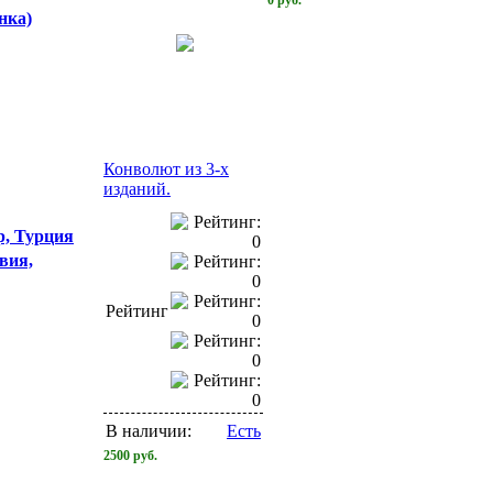
нка)
Конволют из 3-х
изданий.
р, Турция
вия,
Рейтинг
В наличии:
Есть
2500
руб.