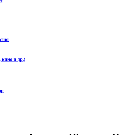
е
атия
кино и др.)
ор