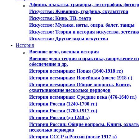
Афиши, плакаты, гравюры, литографии, фотог
Искусствo: Живопись, графика, скульптура
Искусствo: Кино, ТВ, театр
Искусствo: Музыка, ноты, опера, балет, танцы
Искусствo: Теория и история искусства, эстетик
Искусство: Другие виды искусства
История
Военное дело, военная история
Военное дело: теория и практика, вооружение и
обеспечение и др.
История всемирная: Новая (1640-1918 гг.)
История всемирная: Новейшая (после 1918 г.)
История всемирная: Общие вопросы. Книги,
охватывающие несколько периодов
История всемирная: Средние века (476-1640 гг.)
История России (1240-1700 гг.)
История России (1700-1917 гг.)
История России (до 1240 г.)
История России: Общие вопросы. Книги, охва
несколько периодов
История СССР и России (после 1917 г.)