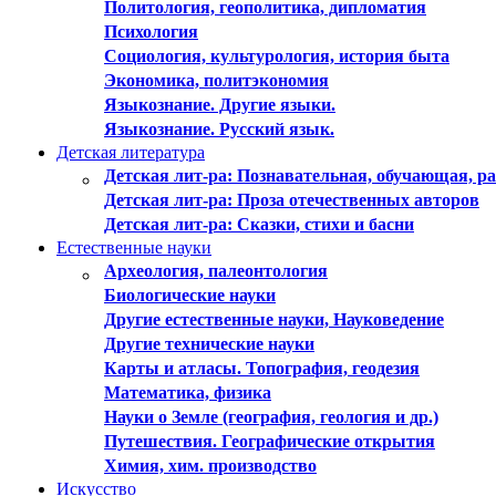
Политология, геополитика, дипломатия
Психология
Социология, культурология, история быта
Экономика, политэкономия
Языкознание. Другие языки.
Языкознание. Русский язык.
Детская литература
Детская лит-ра: Познавательная, обучающая, 
Детская лит-ра: Проза отечественных авторов
Детская лит-ра: Сказки, стихи и басни
Естественные науки
Археология, палеонтология
Биологические науки
Другие естественные науки, Науковедение
Другие технические науки
Карты и атласы. Топография, геодезия
Математика, физика
Науки о Земле (география, геология и др.)
Путешествия. Географические открытия
Химия, хим. производство
Искусство