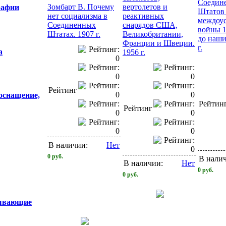
Соедин
Зомбарт В. Почему
вертолетов и
рафии
Штатов 
нет социализма в
реактивных
междоу
Соединенных
снарядов США,
войны 1
Штатах. 1907 г.
Великобритании,
до наши
Франции и Швеции.
г.
а
1956 г.
Рейтинг
 оснащение,
Рейтин
Рейтинг
В наличии:
Нет
0
руб.
В нали
В наличии:
Нет
0
руб.
0
руб.
тывающие