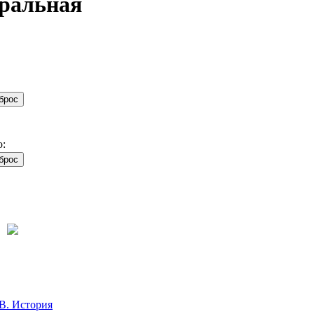
ральная
о:
В. История