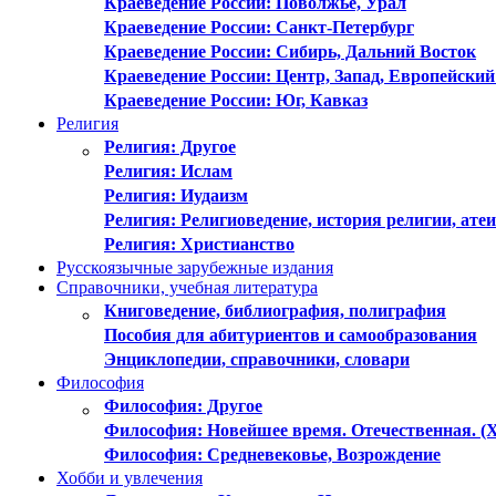
Краеведение России: Поволжье, Урал
Краеведение России: Санкт-Петербург
Краеведение России: Сибирь, Дальний Восток
Краеведение России: Центр, Запад, Европейский
Краеведение России: Юг, Кавказ
Религия
Религия: Другое
Религия: Ислам
Религия: Иудаизм
Религия: Религиоведение, история религии, ате
Религия: Христианство
Русскоязычные зарубежные издания
Справочники, учебная литература
Книговедение, библиография, полиграфия
Пособия для абитуриентов и самообразования
Энциклопедии, справочники, словари
Философия
Философия: Другое
Философия: Новейшее время. Отечественная. (
Философия: Средневековье, Возрождение
Хобби и увлечения