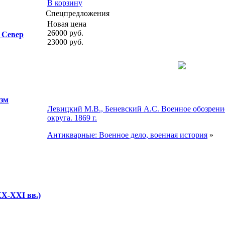
В корзину
Спецпредложения
Новая цена
26000
руб.
 Север
23000
руб.
изм
Левицкий М.В., Беневский А.С. Военное обозрени
округа. 1869 г.
Антикварные: Военное дело, военная история
»
XX-XXI вв.)