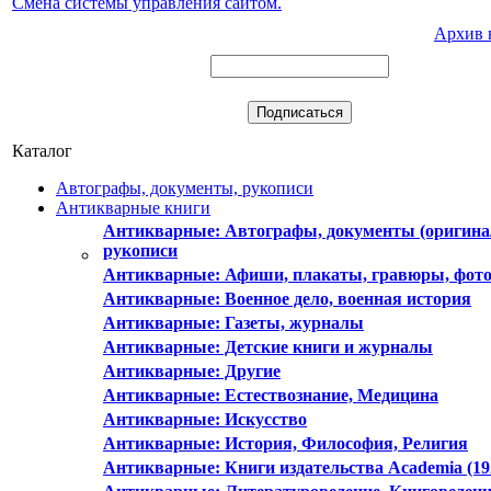
Смена системы управления сайтом.
Архив 
Каталог
Автографы, документы, рукописи
Антикварные книги
Антикварные: Автографы, документы (оригина
рукописи
Антикварные: Афиши, плакаты, гравюры, фот
Антикварные: Военное дело, военная история
Антикварные: Газеты, журналы
Антикварные: Детские книги и журналы
Антикварные: Другие
Антикварные: Естествознание, Медицина
Антикварные: Искусство
Антикварные: История, Философия, Религия
Антикварные: Книги издательства Academia (19