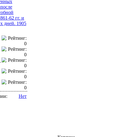
енных
после
собной
861-62 гг. и
х дней. 1905
г
чии:
Нет