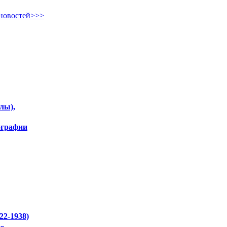
новостей>>>
лы),
ографии
22-1938)