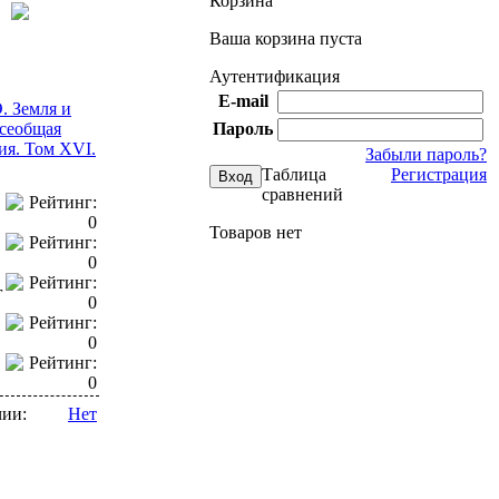
Корзина
Ваша корзина пуста
Аутентификация
E-mail
. Земля и
сеобщая
Пароль
ия. Том XVI.
Забыли пароль?
Таблица
Регистрация
сравнений
Товаров нет
г
чии:
Нет