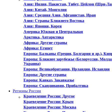
Азия: Индия, Пакистан, Тибет, Цейлон (Шри-Ла
Азия: Китай, Монголия
Азия: Средняя Азия, Афганистан, Иран
Азия: Страны Ближнего Востока
Азия: Япония, Корея
Америка Южная и Центральная
Арктика, Антарктика
Африка: Другие страны
Африка: Египет
Европа: Балканы (Греция, Болгария и др.), Кип
Европа: Ближнее зарубежье (Белоруссия, Молда
Украина)
Европа: Великобритания, Ирландия, Исландия
Европа: Другие страны
Европа: Кавказ, Закавказье
Европа: Скандинавия, Прибалтика
Регионы России
Краеведение России: Другое
Краеведение России: Крым
Краеведение России: Москва