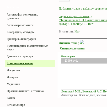
Каталог
Добавить товар в таблицу сравнени
Автографы, документы,
Задать вопрос по товару
рукописи
"Чубинашвили Г.Н. Памятники типа
Джвари. Таблицы. 1948 г."
Антикварные книги
В наличии:
Нет
Биографии, мемуары
Гравюры, литографии
Оцените товар
Гуманитарные и общественные
Спецпредложения
науки
Детская литература
Новая цена
23000
руб.
Естественные науки
Искусство
История
Медицина
Промышленность и техника
Левицкий М.В., Беневский А.С. Вое
Антикварные: Военное дело, военная
Разное
Регионы мира