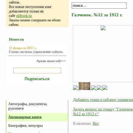
сайтом.
Все новые поступления книг
добавляются только на
Галченок. №12 за 1912 г.
сайт
oldbook.su
Заказы можно совершать на обоих
сайтах.
Новости
11 февраля 2017 г.
Смена системы управления сайтом.
Архив новостей>>>
Каталог
Добавить товар в таблицу сравнени
Автографы, документы,
рукописи
Задать вопрос по товару "Галченок
№12 за 1912 г."
Антикварные книги
В наличии:
Нет
Биографии, мемуары