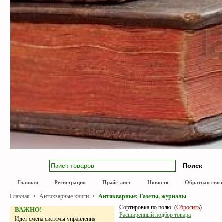
Поиск
Главная
Регистрация
Прайс-лист
Новости
Обратная связ
Главная
>
Антикварные книги
>
Антикварные: Газеты, журналы
Сортировка по полю: (
Сбросить
)
ВАЖНО!
Расширенный подбор товара
Идёт смена системы управления