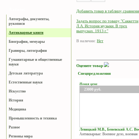
Каталог
Добавить товар в таблицу сравнени
Автографы, документы,
Задать вопрос по товару "Саккетти
рукописи
Л.А. История музыки. В трех
выпусках. 1913 г."
Антикварные книги
В наличии:
Нет
Биографии, мемуары
Гравюры, литографии
Гуманитарные и общественные
науки
Оцените товар
Детская литература
Спецпредложения
Естественные науки
Новая цена
23000
руб.
Искусство
История
Медицина
Промышленность и техника
Разное
Левицкий М.В., Беневский А.С. Вое
Антикварные: Военное дело, военная
Регионы мира