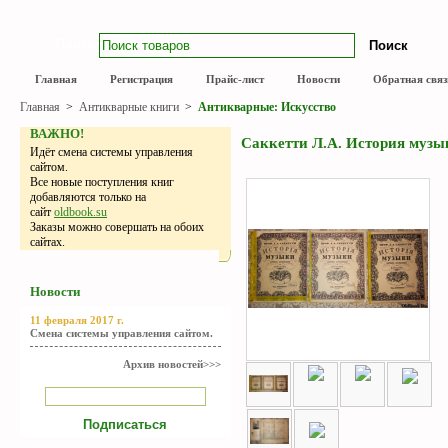
Поиск
Главная
Регистрация
Прайс-лист
Новости
Обратная связ
Главная
>
Антикварные книги
>
Антикварные: Искусство
ВАЖНО!
Саккетти Л.А. История музык
Идёт смена системы управления
сайтом.
Все новые поступления книг
добавляются только на
сайт
oldbook.su
Заказы можно совершать на обоих
сайтах.
Новости
11 февраля 2017 г.
Смена системы управления сайтом.
Архив новостей>>>